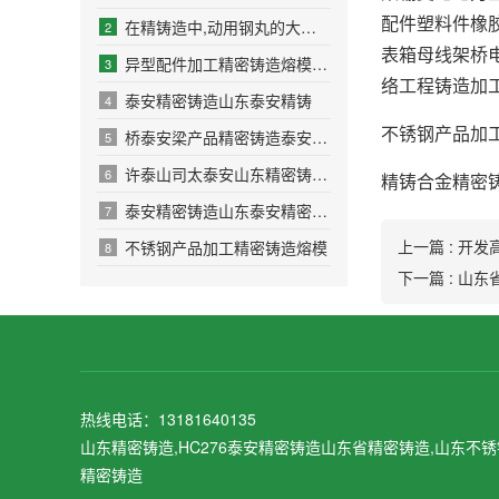
配件塑料件橡
在精铸造中,动用钢丸的大小对表面的细度有什么影响
2
表箱母线架桥
异型配件加工精密铸造熔模精密铸造
3
络工程铸造加
泰安精密铸造山东泰安精铸
4
不锈钢产品加
桥泰安梁产品精密铸造泰安精铸预埋件精轧螺纹钢
5
许泰山司太泰安山东精密铸造泰安精密铸造
6
精铸合金精密
泰安精密铸造山东泰安精密铸造加工
7
上一篇 : 开
不锈钢产品加工精密铸造熔模
8
下一篇 : 山
热线电话：13181640135
山东精密铸造,HC276泰安精密铸造山东省精密铸造,山东不
精密铸造