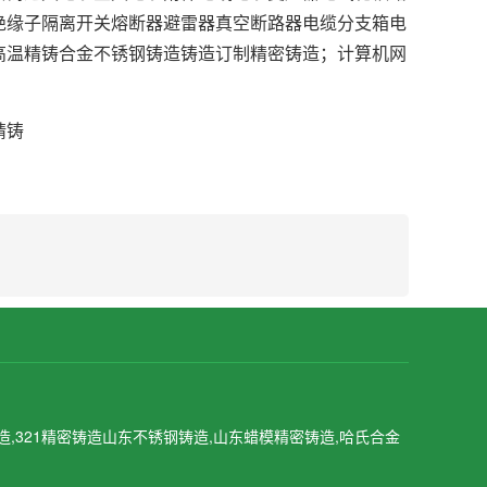
绝缘子隔离开关熔断器避雷器真空断路器电缆分支箱电
高温精铸合金不锈钢铸造铸造订制精密铸造；计算机网
精铸
造,321精密铸造山东不锈钢铸造,山东蜡模精密铸造,哈氏合金