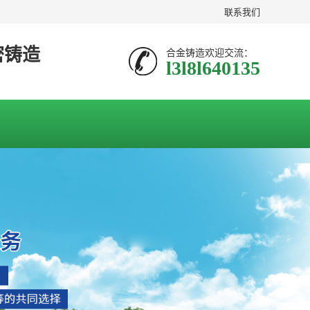
联系我们
密铸造
合金铸造欢迎交流：
l3l8l640135